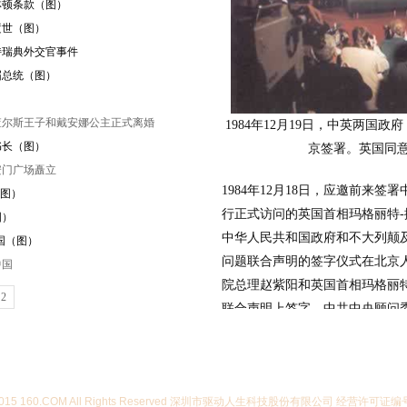
克林顿条款（图）
生逝世（图）
劫持瑞典外交官事件
五届总统（图）
要求查尔斯王子和戴安娜公主正式离婚
1984年12月19日，中英两国
秘书长（图）
京签署。英国同意
天安门广场矗立
1984年12月18日，应邀前来
（图）
行正式访问的英国首相玛格丽特-
图）
中华人民共和国政府和不大列颠
我国（图）
问题联合声明的签字仪式在北京
中国
院总理赵紫阳和英国首相玛格丽
2
联合声明上签字。中共中央顾问
国主席李先念出席了签字仪式。
声明宣布，中国人民共和国政府决定
使主权，英国政府在这一天将香
07-2015 160.COM All Rights Reserved 深圳市驱动人生科技股份有限公司 经营许可证编
明圆满解决了中国恢复对香港行