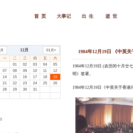
首 页
大事记
出 生
逝 世
12月
1月
01月>
1984年12月19日 《
一
二
三
四
五
六
01
02
03
04
05
1984年12月19日 (农历闰十
07
08
09
10
11
12
明》签署。
14
15
16
17
18
19
21
22
23
24
25
26
1984年12月19日《中英关于香
28
29
30
31
图）