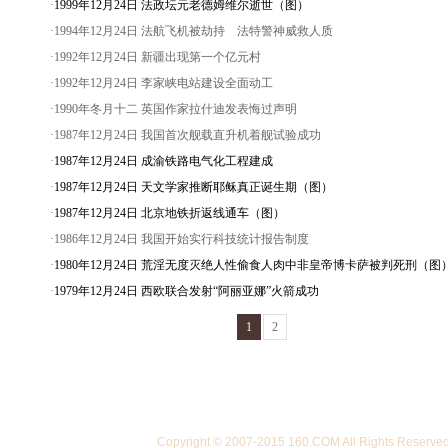
·
1999年12月24日 法政坛元老德姆维尔逝世（图）
·1994年12月24日 法航飞机被劫持 法特警神威救人质
·1992年12月24日 新疆出现第一个亿元村
·1992年12月24日 李家峡电站建设全面动工
·1990年冬月十二 英国作家拉什迪发表悔过声明
·1987年12月24日 我国首次舰载直升机着舰试验成功
·
1987年12月24日 成渝铁路电气化工程建成
·
1987年12月24日 天文学家推断耶稣真正诞生期（图）
·
1987年12月24日 北京地铁折返线通车（图）
·1986年12月24日 我国开始实行科技统计报告制度
·
1980年12月24日 荒淫无度灭绝人性偷食人肉中非皇帝博卡萨被判死刑（图
·
1979年12月24日 西欧联合发射“阿丽亚娜”火箭成功
1
2
Copyright © 2007-2015 160.COM All Righ