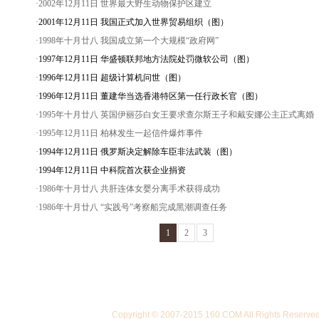
·2002年12月11日 世界最大野生动物保护区建立
·
2001年12月11日 我国正式加入世界贸易组织（图）
·1998年十月廿八 我国成立第一个大规模“政府网”
·
1997年12月11日 华盛顿联邦地方法院处罚微软公司（图）
·
1996年12月11日 超级计算机问世（图）
·
1996年12月11日 董建华当选香港特区第一任行政长官（图）
·1995年十月廿八 英国伊丽莎白女王要求查尔斯王子和戴安娜公主正式离婚
·1995年12月11日 柏林发生一起信件爆炸事件
·
1994年12月11日 俄罗斯决定解除车臣非法武装（图）
·
1994年12月11日 中科院首次获企业捐资
·1986年十月廿八 共肝连体女婴分离手术获得成功
·1986年十月廿八 “实践号”考察船完成黑潮调查任务
1
2
3
Copyright © 2007-2015 160.COM All Righ