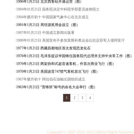
·
1996年1月21日 北京西客站开通运营（图）
·1994年01月21日 国务院决定中科院学部委员改称院士
·1994年腊月初十 中国国家气象中心在北京成立
·
1991年1月21日 周培源奖用金设立（图）
·1987年01月21日 中国成立新闻出版署
·1980年01月21日 美国宣布不参加莫斯科奥运会以抗议苏军入侵阿富汗
·
1977年1月21日 西藏昌都地区首次发现恐龙化石
·
1976年1月21日 毛泽东提议华国锋任国务院代总理并主持中央常工作（图）
·
1976年1月21日 两架协和式超音速客机，作首次商业飞行（图）
·
1970年1月21日 美国波音747喷气客机首次飞行（图）
·1967年腊月初十 阿拉伯石油输出国组织成立
·
1963年1月21日 “雷锋班”称号的命名大会举行（图）
1
2
3
4
Copyright © 2007-2015 160.COM All Righ