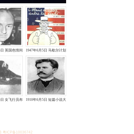
月5日 英国色情间
1947年6月5日 马歇尔计划
谍事件
提出
月5日 女飞行员布
1910年6月5日 短篇小说大
尔殁于空难
师欧·亨利去世
号 粤ICP备10036742