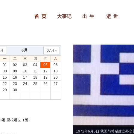
首 页
大事记
出 生
逝 世
6月
5月
07月>
一
二
三
四
五
六
01
02
03
04
05
06
08
09
10
11
12
13
15
16
17
18
19
20
22
23
24
25
26
27
29
30
威尔逊·里根逝世（图）
1972年6月5日 我国与希腊建立外交