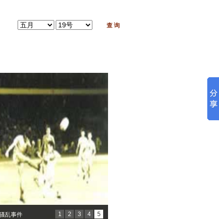
1
2
3
4
5
球迷骚乱事件