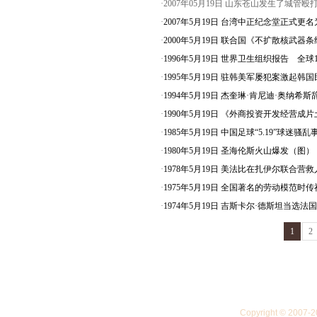
·2007年05月19日 山东苍山发生了城
·
2007年5月19日 台湾中正纪念堂正式更
·
2000年5月19日 联合国《不扩散核武器
·
1996年5月19日 世界卫生组织报告 全球
·
1995年5月19日 驻韩美军屡犯案激起韩
·
1994年5月19日 杰奎琳·肯尼迪·奥纳希
·
1990年5月19日 《外商投资开发经营
·
1985年5月19日 中国足球“5.19”球迷骚
·
1980年5月19日 圣海伦斯火山爆发（图）
·
1978年5月19日 美法比在扎伊尔联合营
·
1975年5月19日 全国著名的劳动模范时
·
1974年5月19日 吉斯卡尔·德斯坦当选
1
2
Copyright © 20