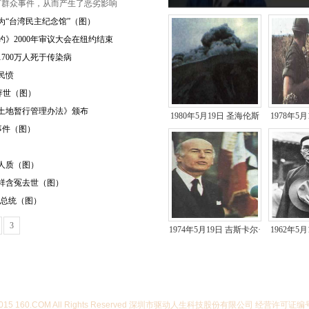
管殴打群众事件，从而产生了恶劣影响
名为“台湾民主纪念馆”（图）
条约》2000年审议大会在纽约结束
1700万人死于传染病
国民愤
斯辞世（图）
成片土地暂行管理办法》颁布
1980年5月19日 圣海伦斯
1978年5
乱事件（图）
火山爆发
扎伊尔联
救人质（图）
传祥含冤去世（图）
法国总统（图）
3
1974年5月19日 吉斯卡尔·
1962年5
德斯坦当选法国总..
家梅
07-2015 160.COM All Rights Reserved 深圳市驱动人生科技股份有限公司 经营许可证编