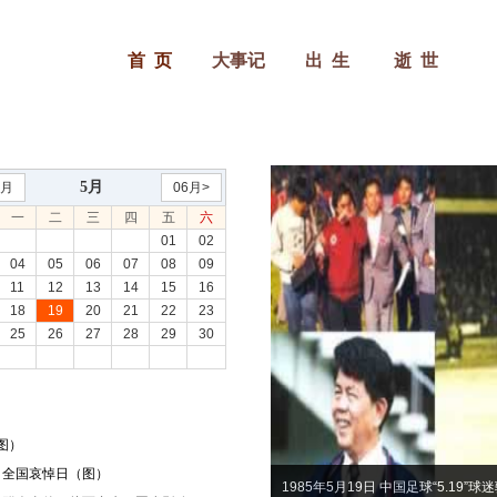
首 页
大事记
出 生
逝 世
5月
4月
06月>
一
二
三
四
五
六
01
02
04
05
06
07
08
09
11
12
13
14
15
16
18
19
20
21
22
23
25
26
27
28
29
30
（图）
21日全国哀悼日（图）
1985年5月19日 中国足球“5.19”