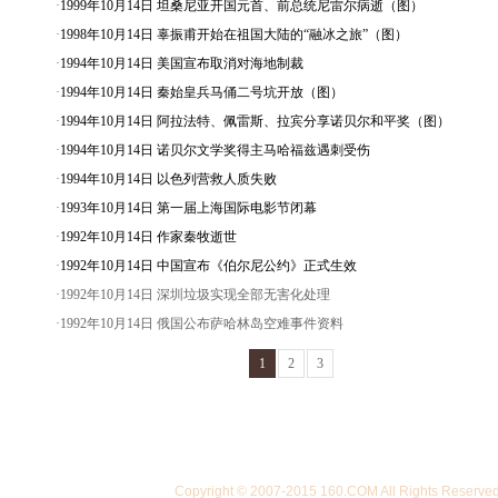
·
1999年10月14日 坦桑尼亚开国元首、前总统尼雷尔病逝（图）
·
1998年10月14日 辜振甫开始在祖国大陆的“融冰之旅”（图）
·
1994年10月14日 美国宣布取消对海地制裁
·
1994年10月14日 秦始皇兵马俑二号坑开放（图）
·
1994年10月14日 阿拉法特、佩雷斯、拉宾分享诺贝尔和平奖（图）
·
1994年10月14日 诺贝尔文学奖得主马哈福兹遇刺受伤
·
1994年10月14日 以色列营救人质失败
·
1993年10月14日 第一届上海国际电影节闭幕
·
1992年10月14日 作家秦牧逝世
·
1992年10月14日 中国宣布《伯尔尼公约》正式生效
·1992年10月14日 深圳垃圾实现全部无害化处理
·1992年10月14日 俄国公布萨哈林岛空难事件资料
1
2
3
Copyright © 2007-2015 160.COM All Righ