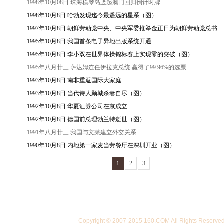
·1998年10月08日 珠海横琴岛竖起澳门回归倒计时牌
·
1998年10月8日 哈勃发现迄今最遥远的星系（图）
·
1997年10月8日 朝鲜劳动党中央、中央军委推举金正日为朝鲜劳动党总书..
·
1995年10月8日 我国首条电子异地出版系统开通
·
1995年10月8日 李小双在世界体操锦标赛上实现零的突破（图）
·1995年八月廿三 萨达姆连任伊拉克总统 赢得了99.96%的选票
·
1993年10月8日 南非重返国际大家庭
·
1993年10月8日 当代诗人顾城杀妻自尽（图）
·
1992年10月8日 华夏证券公司在京成立
·
1992年10月8日 德国前总理勃兰特逝世（图）
·1991年八月廿三 我国与文莱建立外交关系
·
1990年10月8日 内地第一家麦当劳餐厅在深圳开业（图）
1
2
3
Copyright © 2007-2015 160.COM All Righ