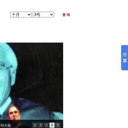
1
2
3
4
5
田昭夫逝