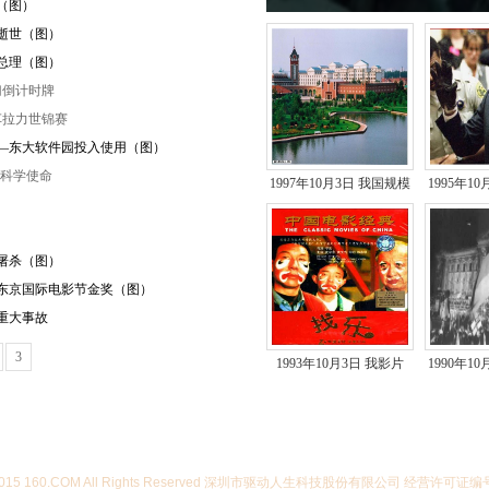
炸（图）
夫逝世（图）
世
邦总理（图）
归倒计时牌
车拉力世锦赛
园——东大软件园投入使用（图）
成科学使命
1997年10月3日 我国规模
1995年1
最大的软件园——东大..
大屠杀（图）
六届东京国际电影节金奖（图）
者重大事故
3
1993年10月3日 我影片
1990年1
《找乐》获第六届东京
的德
国..
07-2015 160.COM All Rights Reserved 深圳市驱动人生科技股份有限公司 经营许可证编