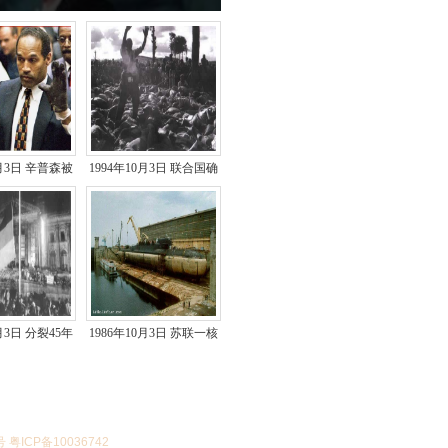
0月3日 辛普森被
1994年10月3日 联合国确
判无罪
认卢旺达发生大屠杀..
0月3日 分裂45年
1986年10月3日 苏联一核
国重新统一
潜艇起火沉没
号 粤ICP备10036742