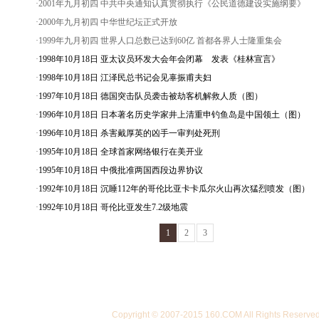
·2001年九月初四 中共中央通知认真贯彻执行《公民道德建设实施纲要》
·2000年九月初四 中华世纪坛正式开放
·1999年九月初四 世界人口总数已达到60亿 首都各界人士隆重集会
·
1998年10月18日 亚太议员环发大会年会闭幕 发表《桂林宣言》
·
1998年10月18日 江泽民总书记会见辜振甫夫妇
·
1997年10月18日 德国突击队员袭击被劫客机解救人质（图）
·
1996年10月18日 日本著名历史学家井上清重申钓鱼岛是中国领土（图）
·
1996年10月18日 杀害戴厚英的凶手一审判处死刑
·
1995年10月18日 全球首家网络银行在美开业
·
1995年10月18日 中俄批准两国西段边界协议
·
1992年10月18日 沉睡112年的哥伦比亚卡卡瓜尔火山再次猛烈喷发（图）
·
1992年10月18日 哥伦比亚发生7.2级地震
1
2
3
Copyright © 2007-2015 160.COM All Righ