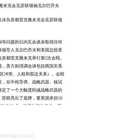
雅未克会见苏联领袖戈尔巴乔夫
里根在冰岛首都雷克雅未克会见苏联领
防御等问题的日内瓦会谈未取得任何
联领导人戈尔巴乔夫和美国总统里
在冰岛首都雷克雅未克举行第2次会晤。
题，美方则强调会谈包括两国关系
地区冲突、人权和双边关系）。会晤
议，在中程导弹、战略武器、核试
商定了一个大幅度削减战略武器的
苏联亮出了底牌，要美国承担10
器作为达成一揽子协议的条件。里
。谈判未取得实质性成果。
号 粤ICP备10036742