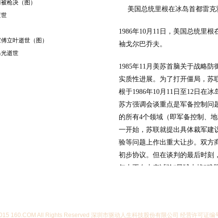
哈丽被枪决（图）
美国总统里根在冰岛首都雷克
逝世
1986年10月11日，美国总统
想家傅立叶逝世（图）
袖戈尔巴乔夫。
马光逝世
1985年11月美苏首脑关于战略
实质性进展。为了打开僵局，苏
根于1986年10月11日至12日
苏方强调会谈重点是军备控制问
的所有4个领域（即军备控制、
一开始，苏联就提出具体裁军建
验等问题上作出重大让步。双方
初步协议。但在谈判的最后时刻，
年内不在太空试验“星球大战”武
根表示绝不放弃“星球大战”计划
07-2015 160.COM All Rights Reserved 深圳市驱动人生科技股份有限公司 经营许可证编