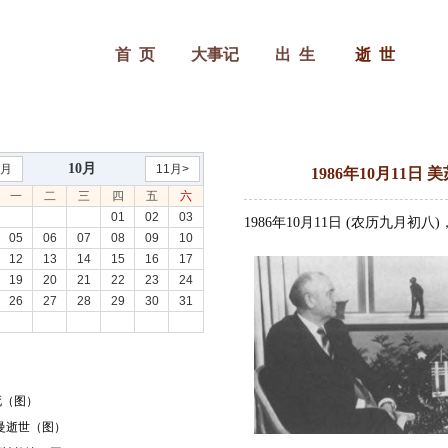
首 页
大事记
出 生
逝 世
10月
9月
11月>
1986年10月11
一
二
三
四
五
六
01
02
03
1986年10月11日 (农历九月
05
06
07
08
09
10
12
13
14
15
16
17
19
20
21
22
23
24
26
27
28
29
30
31
死（图）
赖曼逝世（图）