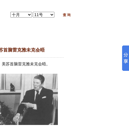
日 美苏首脑雷克雅未克会晤
初八)，美苏首脑雷克雅未克会晤。